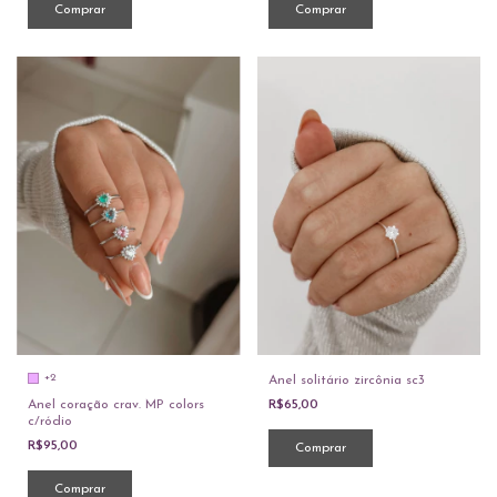
Comprar
Comprar
+2
Anel solitário zircônia sc3
Anel coração crav. MP colors
R$65,00
c/ródio
R$95,00
Comprar
Comprar