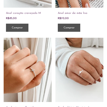
Anel coração cravejado M
Anel amor de mãe liso
R$85,00
R$70,00
Comprar
Comprar