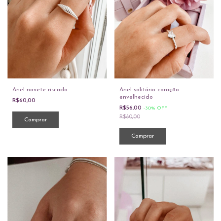
Anel navete riscado
Anel solitário coração
envelhecido
R$60,00
R$56,00
-
30
%
OFF
R$80,00
Comprar
Comprar