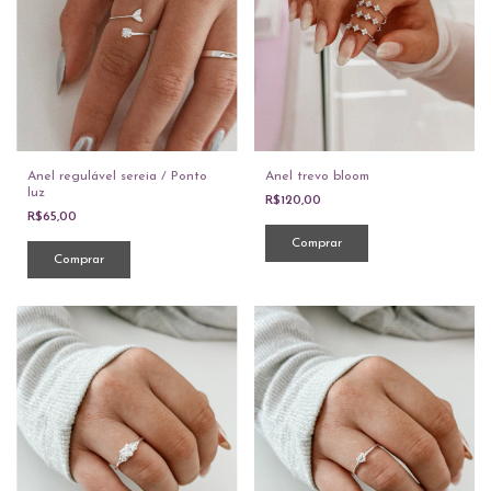
Anel trevo bloom
Anel regulável sereia / Ponto
luz
R$120,00
R$65,00
Comprar
Comprar