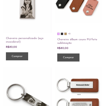
+2
Chaveiro personalizado (aço
Chaveiro álbum couro PU/foto
inoxidável)
sublimação
R$80,00
R$80,00
Comprar