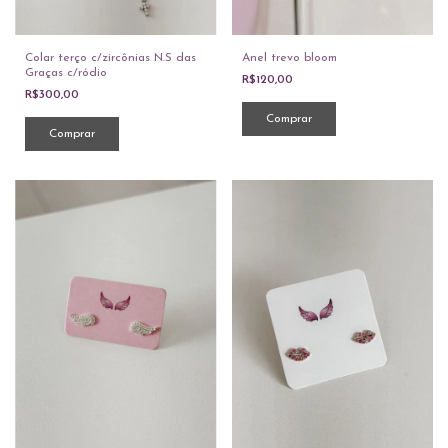
Colar terço c/zircônias N.S das
Anel trevo bloom
Graças c/ródio
R$120,00
R$300,00
Comprar