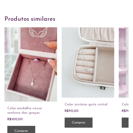
Produtos similares
Colar zircônia gota cristal
Colar 
Colar medalha nossa
R$90,00
R$90,
senhora das graças
R$100,00